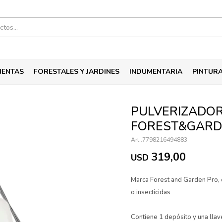
IENTAS
FORESTALES Y JARDINES
INDUMENTARIA
PINTUR
PULVERIZADO
FOREST&GARD
7798216494883
319,00
USD
Marca Forest and Garden Pro, c
o insecticidas
Contiene 1 depósito y una llav