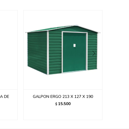
A DE
GALPON ERGO 213 X 127 X 190
GALPON
15.500
$