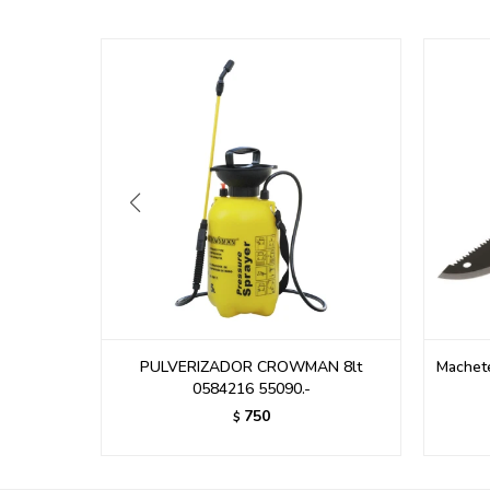
446.-
PULVERIZADOR CROWMAN 8lt
Machete
0584216 55090.-
750
$