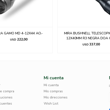
 BUSHNELL TELESCOPICA 4-
CÁMARA TÉRMICA INFIRAY 
X40MM R3 NEGRA DOA QBR
P/CELULARES IPHONE
337,00
490,00
USD
USD
Mi cuenta
r
Mi cuenta
de compra
Mis compras
luciones
Mis direcciones
ecuentes
Wish List