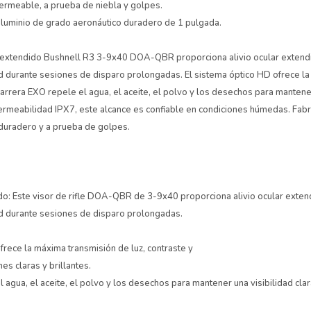
ermeable, a prueba de niebla y golpes.
aluminio de grado aeronáutico duradero de 1 pulgada.
lar extendido Bushnell R3 3-9x40 DOA-QBR proporciona alivio ocular exten
 durante sesiones de disparo prolongadas. El sistema óptico HD ofrece la
barrera EXO repele el agua, el aceite, el polvo y los desechos para mantener
permeabilidad IPX7, este alcance es confiable en condiciones húmedas. Fab
 duradero y a prueba de golpes.
ido: Este visor de rifle DOA-QBR de 3-9x40 proporciona alivio ocular exte
 durante sesiones de disparo prolongadas.
frece la máxima transmisión de luz, contraste y
es claras y brillantes.
agua, el aceite, el polvo y los desechos para mantener una visibilidad clara