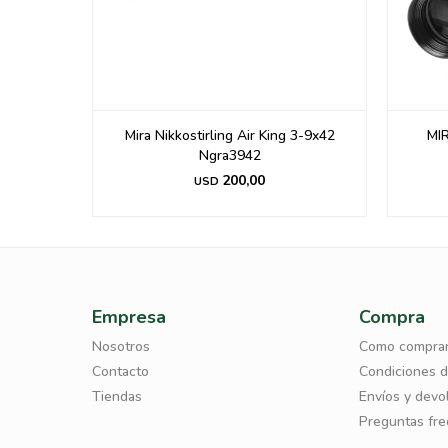
 3-9x42
MIRA GAMO MD 4-12X44 AO.-
MIRA
12
222,00
USD
Empresa
Compra
Nosotros
Como compra
Contacto
Condiciones 
Tiendas
Envíos y devo
Preguntas fr