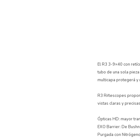
El R3 3-9×40 con retíc
tubo de una sola pieza
multicapa protegerá y 
R3 Riflescopes proporc
vistas claras y precisa
Ópticas HD: mayor tran
EXO Barrier: De Bushne
Purgada con Nitrógeno