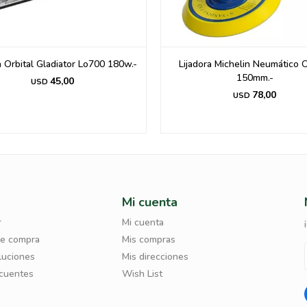
a Orbital Gladiator Lo700 180w.-
Lijadora Michelin Neumático O
150mm.-
45,00
USD
78,00
USD
Mi cuenta
r
Mi cuenta
de compra
Mis compras
luciones
Mis direcciones
ecuentes
Wish List