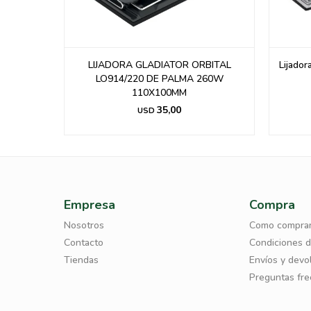
ija Energy
LIJADORA GLADIATOR ORBITAL
Lijador
LO914/220 DE PALMA 260W
110X100MM
35,00
USD
Empresa
Compra
Nosotros
Como compra
Contacto
Condiciones 
Tiendas
Envíos y devo
Preguntas fr