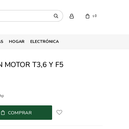
0
$
AS
HOGAR
ELECTRÓNICA
 MOTOR T3,6 Y F5
5hp
COMPRAR