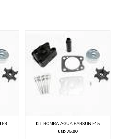
 F8
KIT BOMBA AGUA PARSUN F15
KIT 
75,00
USD