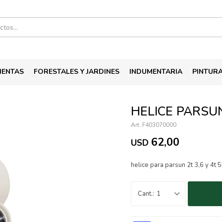
IENTAS
FORESTALES Y JARDINES
INDUMENTARIA
PINTUR
HELICE PARSUN
F403070000
62,00
USD
helice para parsun 2t 3,6 y 4t 
1