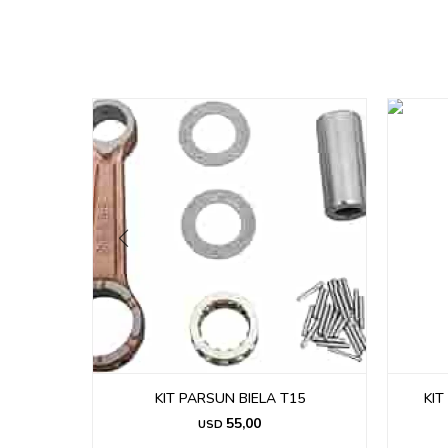
UN T5
KIT PARSUN BIELA T15
KI
55,00
USD