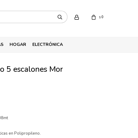
0
$
AS
HOGAR
ELECTRÓNICA
io 5 escalones Mor
,08mt
ticas en Polipropileno.