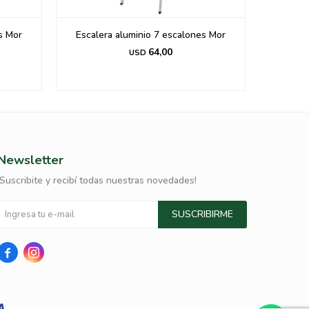
s Mor
Escalera aluminio 7 escalones Mor
Escale
64,00
USD
Newsletter
¡Suscribite y recibí todas nuestras novedades!
SUSCRIBIRME

