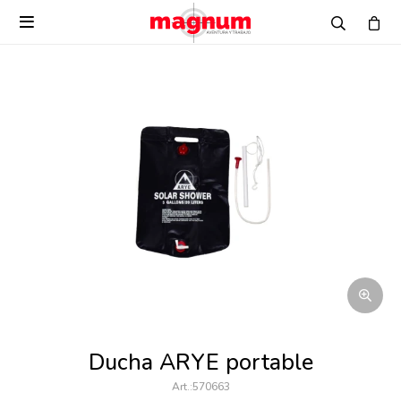

Ducha ARYE portable
570663