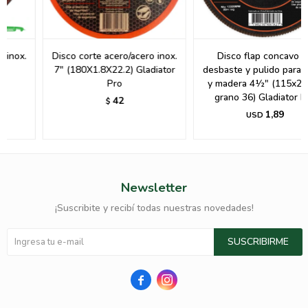
Disco corte acero/acero inox.
Disco flap concavo de
7" (180X1.8X22.2) Gladiator
desbaste y pulido para acero
Pro
y madera 4½" (115x22mm
grano 36) Gladiator Pro
42
$
1,89
USD
Newsletter
¡Suscribite y recibí todas nuestras novedades!
SUSCRIBIRME

