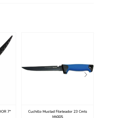
DOR 7"
Cuchillo Mustad Fileteador 23 Cmts
CUCHIL
Mt005
INOX 8