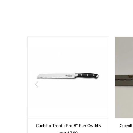
n Xl
Cuchillo Trento Pro 8” Pan Cwd45
Cuchil