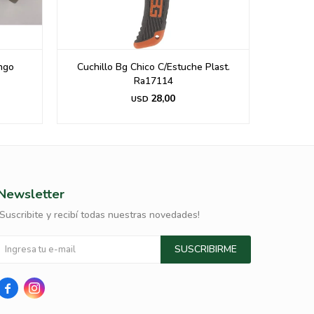
ango
Cuchillo Bg Chico C/Estuche Plast.
Cuc
Ra17114
28,00
USD
Newsletter
¡Suscribite y recibí todas nuestras novedades!
SUSCRIBIRME

