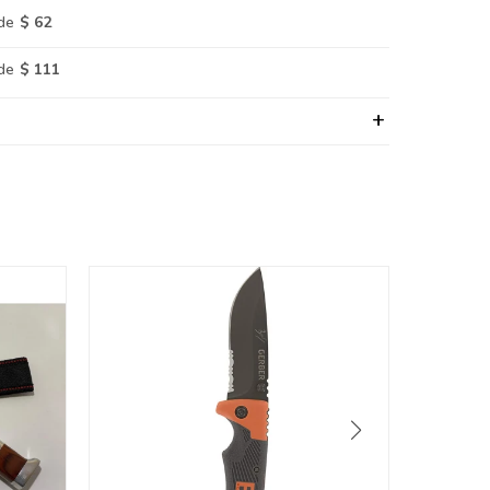
de
$ 62
de
$ 111