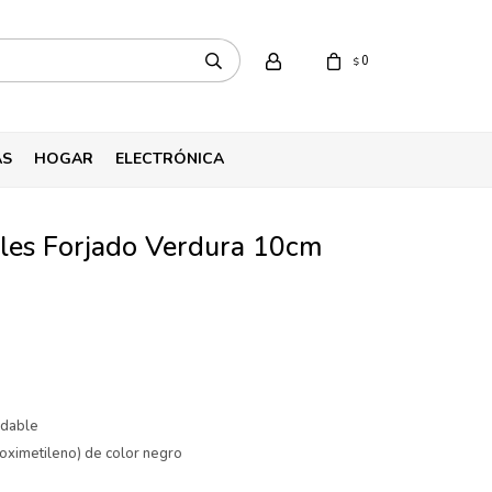
0
$
AS
HOGAR
ELECTRÓNICA
eles Forjado Verdura 10cm
idable
oximetileno) de color negro