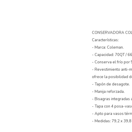
CONSERVADORA COLE
Características:
- Marca: Coleman.
- Capacidad: 70QT / 66
- Conserva el frío por 
- Revestimiento anti-m
ofrece la posibilidad 
- Tapón de desagote.
- Manija reforzada.
- Bisagras integradas a
- Tapa con 4 posa-vaso
- Apto para vasos térm
- Medidas: 79,2 x 39,8