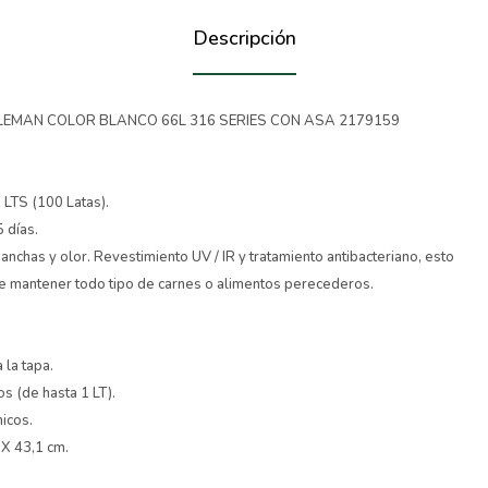
Descripción
MAN COLOR BLANCO 66L 316 SERIES CON ASA 2179159
 LTS (100 Latas).
5 días.
anchas y olor. Revestimiento UV / IR y tratamiento antibacteriano, esto
de mantener todo tipo de carnes o alimentos perecederos.
 la tapa.
s (de hasta 1 LT).
icos.
 X 43,1 cm.