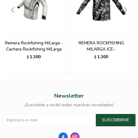
Remera Rockfishing M/Larga -
REMERA ROCKFISHING
Cachara Rockfishing M/Larga
M/LARGA ICE.-
1.300
1.300
$
$
Newsletter
¡Suscribite y recibí todas nuestras novedades!
SUSCRIBIRME

