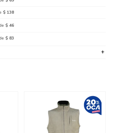
de
$ 69
e
$ 138
de
$ 46
de
$ 83