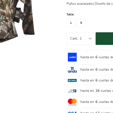
Puños acanalados Diseño de c
Talle:
L
S
1
hasta en
6
cuotas d
hasta en
6
cuotas d
hasta en
6
cuotas d
hasta en
24
cuotas 
hasta en
6
cuotas d