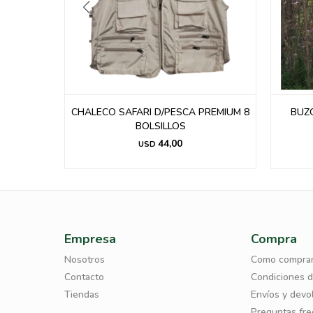
ESC
CHALECO SAFARI D/PESCA PREMIUM 8
BUZ
BOLSILLOS
44,00
USD
Empresa
Compra
Nosotros
Como compra
Contacto
Condiciones 
Tiendas
Envíos y devo
Preguntas fr