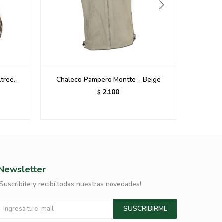
tree.-
Chaleco Pampero Montte - Beige
Chaleco 
2.100
$
Newsletter
¡Suscribite y recibí todas nuestras novedades!
SUSCRIBIRME