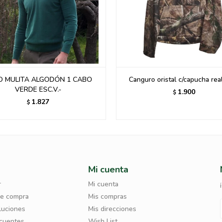
O MULITA ALGODÓN 1 CABO
Canguro oristal c/capucha real
VERDE ESC.V.-
1.900
$
1.827
$
Mi cuenta
r
Mi cuenta
de compra
Mis compras
luciones
Mis direcciones
ecuentes
Wish List