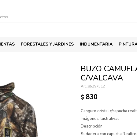
IENTAS
FORESTALES Y JARDINES
INDUMENTARIA
PINTUR
BUZO CAMUFLA
C/VALCAVA
85297512
830
$
Canguro oristal c/capucha real
Imágenes Ilustrativas
Descripción
Sudadera con capucha Realtree