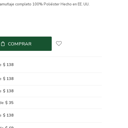
amuflaje completo 100% Poliéster Hecho en EE. UU.
COMPRAR
e
$ 138
e
$ 138
e
$ 138
de
$ 35
e
$ 138