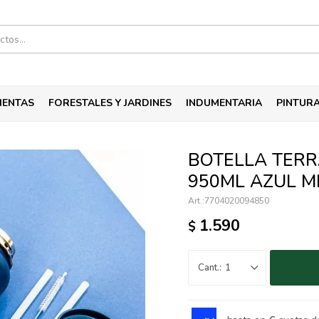
IENTAS
FORESTALES Y JARDINES
INDUMENTARIA
PINTUR
BOTELLA TERR
950ML AZUL M
7704020094850
1.590
$
1