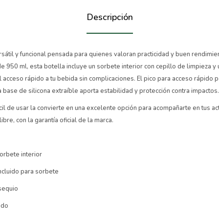
Descripción
rsátil y funcional pensada para quienes valoran practicidad y buen rendimie
e 950 ml, esta botella incluye un sorbete interior con cepillo de limpieza y
el acceso rápido a tu bebida sin complicaciones. El pico para acceso rápido
a base de silicona extraíble aporta estabilidad y protección contra impactos.
cil de usar la convierte en una excelente opción para acompañarte en tus act
libre, con la garantía oficial de la marca.
orbete interior
incluido para sorbete
sequio
ido