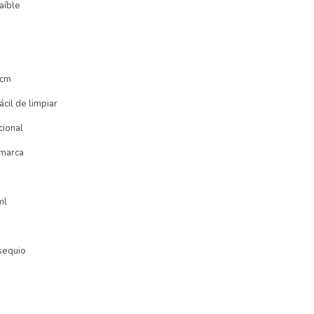
aíble
 cm
ácil de limpiar
cional
 marca
ml
sequio