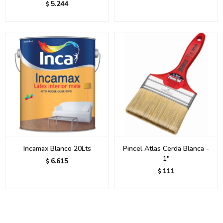
5.244
$
Incamax Blanco 20Lts
Pincel Atlas Cerda Blanca -
1"
6.615
$
111
$