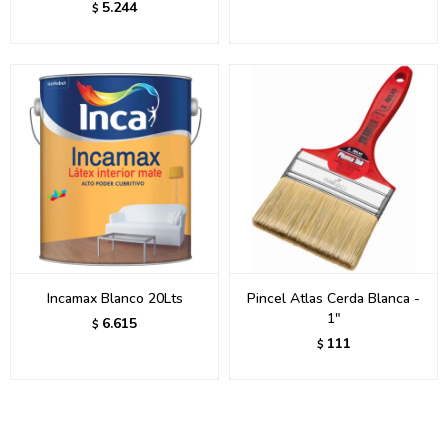
5.244
$
Incamax Blanco 20Lts
Pincel Atlas Cerda Blanca -
1"
6.615
$
111
$