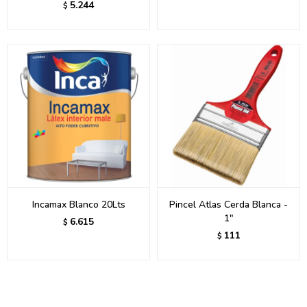
5.244
$
Incamax Blanco 20Lts
Pincel Atlas Cerda Blanca -
1"
6.615
$
111
$