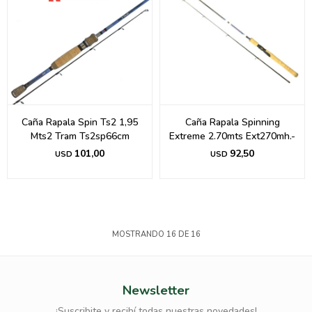
Caña Rapala Spin Ts2 1,95
Caña Rapala Spinning
Mts2 Tram Ts2sp66cm
Extreme 2.70mts Ext270mh.-
101,00
92,50
USD
USD
MOSTRANDO
16
DE
16
Newsletter
¡Suscribite y recibí todas nuestras novedades!