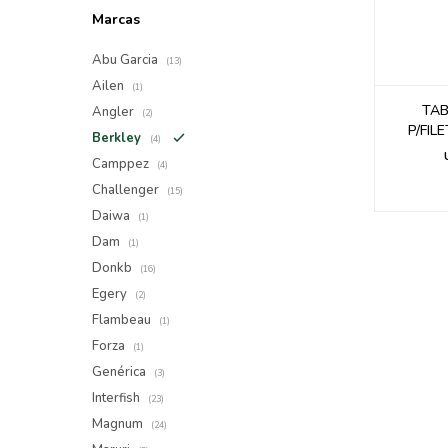
Marcas
Abu Garcia
(13)
Ailen
(1)
TAB
Angler
(2)
P/FIL
Berkley
(4)
Camppez
(4)
Challenger
(15)
Daiwa
(1)
Dam
(1)
Donkb
(16)
Egery
(2)
Flambeau
(1)
Forza
(1)
Genérica
(3)
Interfish
(23)
Magnum
(24)