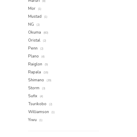
Maruri
(8)
Mor
(1)
Mustad
(1)
NG
(2)
Okuma
(60)
Oristal
(2)
Penn
(2)
Plano
(4)
Raiglon
(9)
Rapala
(16)
Shimano
(39)
Storm
(3)
Sufix
(4)
Tsurikobo
(2)
Williamson
(1)
Yiwu
(1)