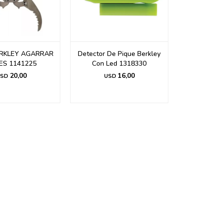
ERKLEY AGARRAR
Detector De Pique Berkley
ES 1141225
Con Led 1318330
20,00
16,00
SD
USD