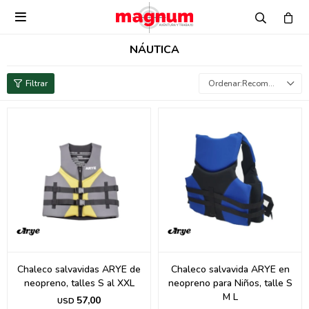

NÁUTICA
Recomendados
Chaleco salvavidas ARYE de
Chaleco salvavida ARYE en
neopreno, talles S al XXL
neopreno para Niños, talle S
M L
57,00
USD