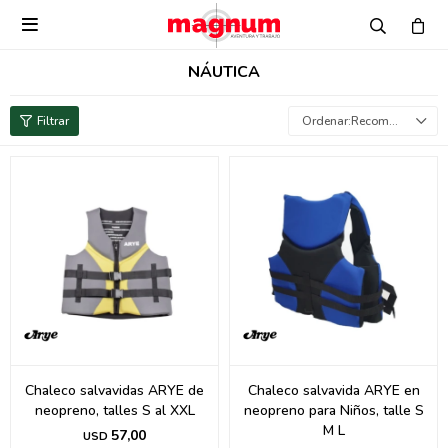

NÁUTICA
Recomendados
Chaleco salvavidas ARYE de
Chaleco salvavida ARYE en
neopreno, talles S al XXL
neopreno para Niños, talle S
M L
57,00
USD