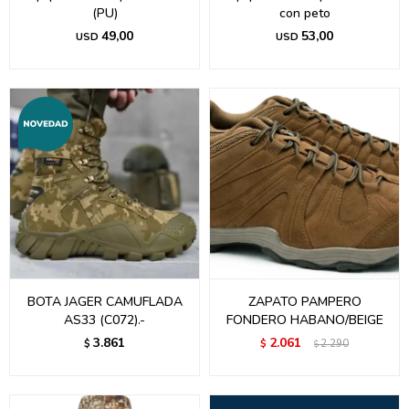
(PU)
con peto
49,00
53,00
USD
USD
BOTA JAGER CAMUFLADA
ZAPATO PAMPERO
AS33 (C072).-
FONDERO HABANO/BEIGE
3.861
2.061
$
$
2.290
$