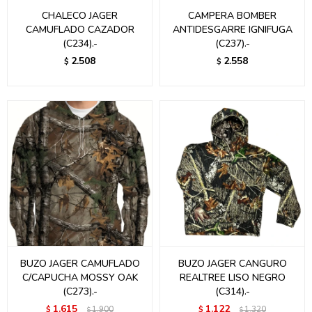
CHALECO JAGER
CAMPERA BOMBER
CAMUFLADO CAZADOR
ANTIDESGARRE IGNIFUGA
(C234).-
(C237).-
2.508
2.558
$
$
BUZO JAGER CAMUFLADO
BUZO JAGER CANGURO
C/CAPUCHA MOSSY OAK
REALTREE LISO NEGRO
(C273).-
(C314).-
1.615
1.122
$
1.900
$
1.320
$
$