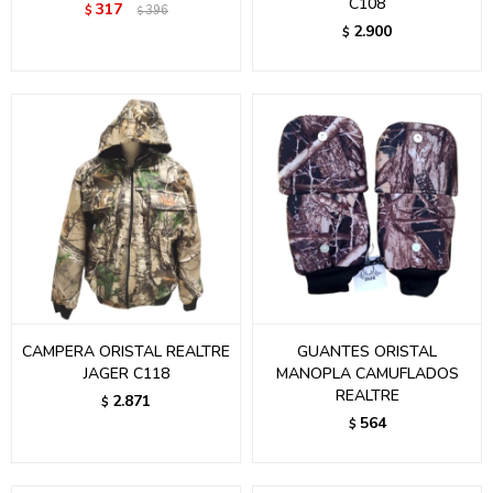
C108
317
$
396
$
2.900
$
CAMPERA ORISTAL REALTRE
GUANTES ORISTAL
JAGER C118
MANOPLA CAMUFLADOS
REALTRE
2.871
$
564
$