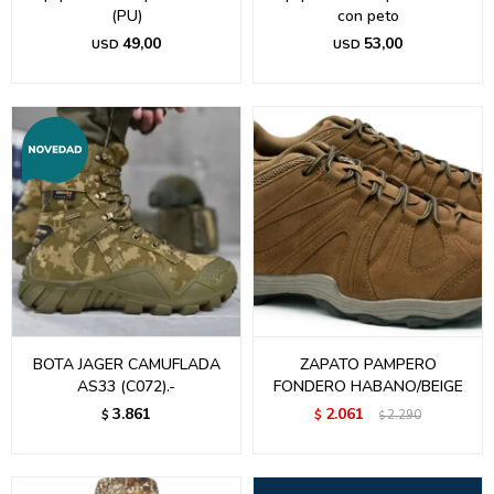
(PU)
con peto
49,00
53,00
USD
USD
BOTA JAGER CAMUFLADA
ZAPATO PAMPERO
AS33 (C072).-
FONDERO HABANO/BEIGE
3.861
2.061
$
$
2.290
$