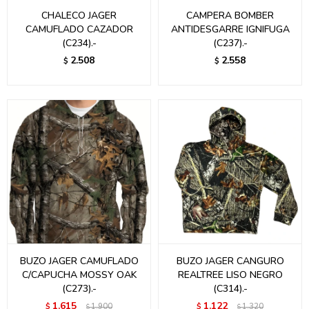
CHALECO JAGER
CAMPERA BOMBER
CAMUFLADO CAZADOR
ANTIDESGARRE IGNIFUGA
(C234).-
(C237).-
2.508
2.558
$
$
BUZO JAGER CAMUFLADO
BUZO JAGER CANGURO
C/CAPUCHA MOSSY OAK
REALTREE LISO NEGRO
(C273).-
(C314).-
1.615
1.122
$
1.900
$
1.320
$
$