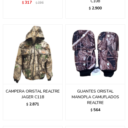
C108
317
$
396
$
2.900
$
CAMPERA ORISTAL REALTRE
GUANTES ORISTAL
JAGER C118
MANOPLA CAMUFLADOS
REALTRE
2.871
$
564
$