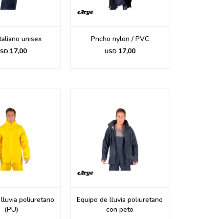
Italiano unisex
Pncho nylon / PVC
17,00
17,00
SD
USD
lluvia poliuretano
Equipo de lluvia poliuretano
(PU)
con peto