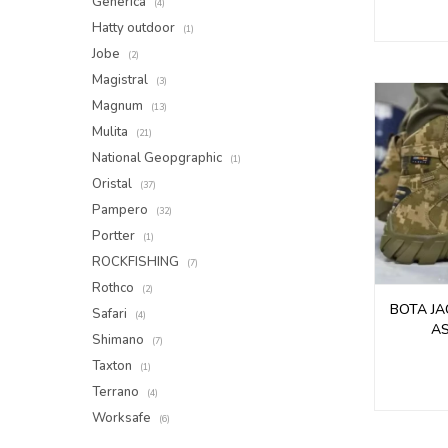
Genérica
(4)
Hatty outdoor
(1)
Jobe
(2)
Magistral
(3)
Magnum
(13)
Mulita
(21)
National Geopgraphic
(1)
Oristal
(37)
Pampero
(32)
Portter
(1)
ROCKFISHING
(7)
Rothco
(2)
BOTA J
Safari
(4)
AS
Shimano
(7)
Taxton
(1)
Terrano
(4)
Worksafe
(6)