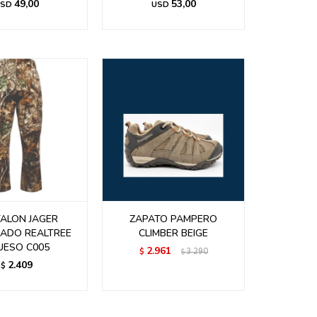
49,00
53,00
SD
USD
ALON JAGER
ZAPATO PAMPERO
ADO REALTREE
CLIMBER BEIGE
UESO C005
2.961
$
3.290
$
2.409
$