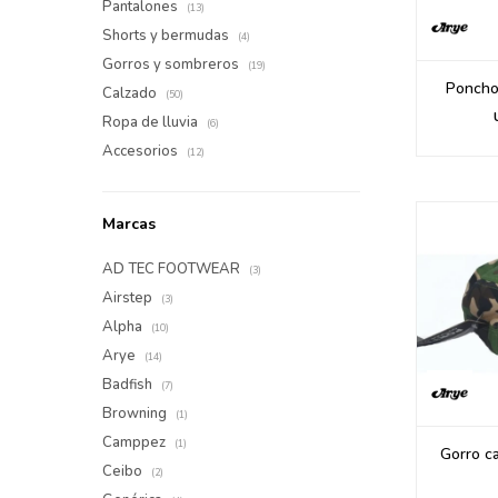
Pantalones
(13)
Shorts y bermudas
(4)
Gorros y sombreros
(19)
Poncho
Calzado
(50)
Ropa de lluvia
(6)
Accesorios
(12)
Marcas
AD TEC FOOTWEAR
(3)
Airstep
(3)
Alpha
(10)
Arye
(14)
Badfish
(7)
Browning
(1)
Camppez
(1)
Gorro c
Ceibo
(2)