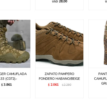
28,00
USD
U
AGER CAMUFLADA
ZAPATO PAMPERO
PANT
33 (C072).-
FONDERO HABANO/BEIGE
CAMUFL
GR
3.861
2.061
$
$
2.290
$