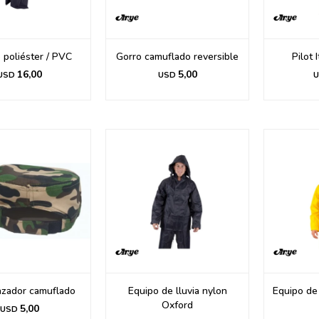
 poliéster / PVC
Gorro camuflado reversible
Pilot 
16,00
5,00
USD
USD
U
azador camuflado
Equipo de lluvia nylon
Equipo de 
Oxford
5,00
USD