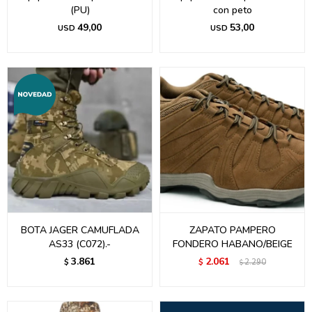
(PU)
con peto
49,00
53,00
USD
USD
BOTA JAGER CAMUFLADA
ZAPATO PAMPERO
AS33 (C072).-
FONDERO HABANO/BEIGE
3.861
2.061
$
$
2.290
$