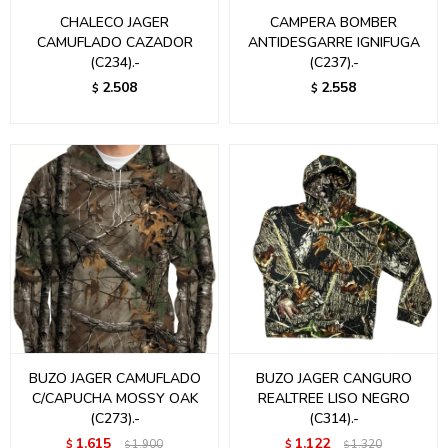
CHALECO JAGER
CAMPERA BOMBER
CAMUFLADO CAZADOR
ANTIDESGARRE IGNIFUGA
(C234).-
(C237).-
2.508
2.558
$
$
BUZO JAGER CAMUFLADO
BUZO JAGER CANGURO
C/CAPUCHA MOSSY OAK
REALTREE LISO NEGRO
(C273).-
(C314).-
1.615
1.122
$
1.900
$
1.320
$
$