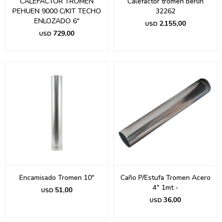
CALEFACTOR TROMEN
Calefactor tromen berlin
PEHUEN 9000 C/KIT TECHO
32262
ENLOZADO 6"
2.155,00
USD
729,00
USD
Encamisado Tromen 10"
Caño P/Estufa Tromen Acero
4" 1mt -
51,00
USD
36,00
USD