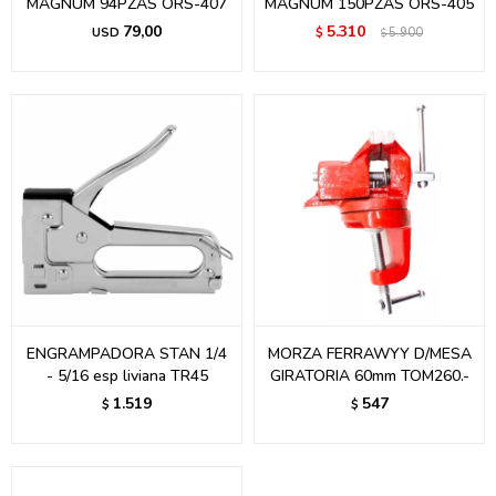
MAGNUM 94PZAS ORS-407
MAGNUM 150PZAS ORS-405
79,00
5.310
USD
$
5.900
$
ENGRAMPADORA STAN 1/4
MORZA FERRAWYY D/MESA
- 5/16 esp liviana TR45
GIRATORIA 60mm TOM260.-
1.519
547
$
$