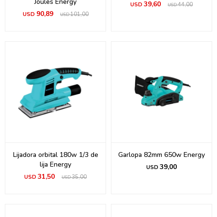
Joules Energy
39,60
USD
44,00
USD
90,89
USD
101,00
USD
Lijadora orbital 180w 1/3 de
Garlopa 82mm 650w Energy
lija Energy
39,00
USD
31,50
USD
35,00
USD