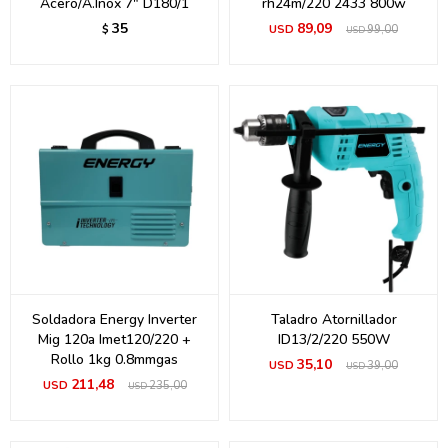
Acero/A.Inox 7" D180/1
rh24m/220 2433 800w
35
89,09
$
USD
99,00
USD
Soldadora Energy Inverter
Taladro Atornillador
Mig 120a Imet120/220 +
ID13/2/220 550W
Rollo 1kg 0.8mmgas
35,10
USD
39,00
USD
211,48
USD
235,00
USD