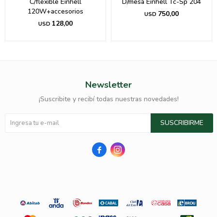
C/flexible Einhell
D/mesa Einhell Tc-Sp 204
120W+accesorios
750,00
USD
128,00
USD
Newsletter
¡Suscribite y recibí todas nuestras novedades!
SUSCRIBIRME

