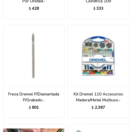
Por Unidad.-
Cilíndrica 109
428
333
$
$
Fresa Dremel P/Diamantada
Kit Dremel 110 Accesorios
P/Grabado.-
Madera/Metal Multiuso.-
801
2.387
$
$