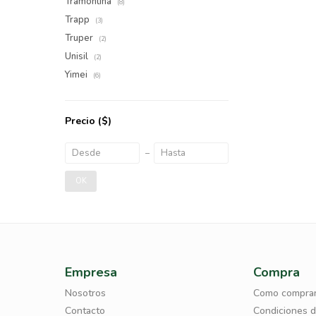
Tramontina
(8)
Trapp
(3)
Truper
(2)
Unisil
(2)
Yimei
(6)
Precio
($)
OK
Empresa
Compra
Nosotros
Como compra
Contacto
Condiciones 