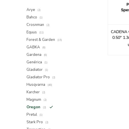
Arye
(2)
Bahco
(1)
Crosnman
(2)
CADENA 
Equus
(11)
0.50" 1
Forest & Garden
(15)
GABKA
(6)
Gardena
(6)
Genérica
(1)
Gladiator
(1)
Gladiator Pro
(2)
Husqvarna
(46)
Karcher
(2)
Magnum
(2)
Oregon
(2)
Pretul
(1)
Stark Pro
(2)