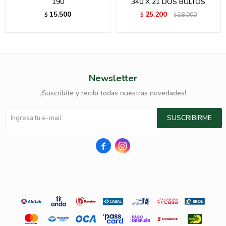
190
340 X 21 DOS BULTOS
15.500
25.200
$
$
28.000
$
Newsletter
¡Suscribite y recibí todas nuestras novedades!
SUSCRIBIRME

