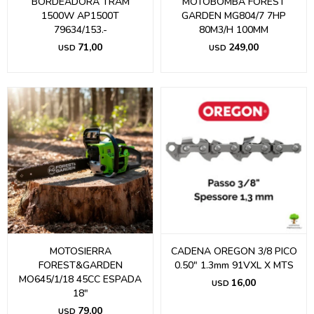
BORDEADORA TRAM
MOTOBOMBA FOREST
1500W AP1500T
GARDEN MG804/7 7HP
79634/153.-
80M3/H 100MM
71,00
249,00
USD
USD
MOTOSIERRA
CADENA OREGON 3/8 PICO
FOREST&GARDEN
0.50" 1.3mm 91VXL X MTS
MO645/1/18 45CC ESPADA
16,00
USD
18"
79,00
USD