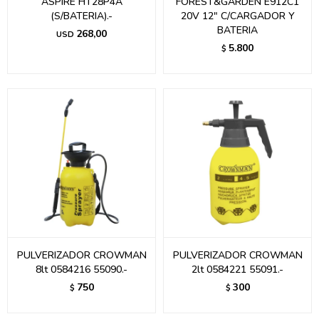
ASPIRE HT28P4A
FOREST&GARDEN E912C1
(S/BATERIA).-
20V 12" C/CARGADOR Y
BATERIA
268,00
USD
5.800
$
PULVERIZADOR CROWMAN
PULVERIZADOR CROWMAN
8lt 0584216 55090.-
2lt 0584221 55091.-
750
300
$
$