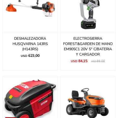
DESMALEZADORA
ELECTROSIERRA
HUSQVARNA 143RS
FOREST&GARDEN DE MANO
(H143RS)
EM905C1 20V 5" C/BATERIA
Y CARGADOR
623,00
USD
84,15
USD
99,00
USD