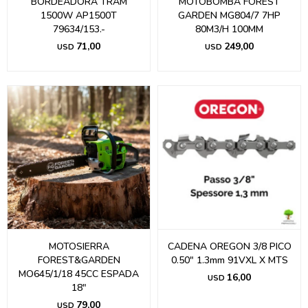
BORDEADORA TRAM
MOTOBOMBA FOREST
1500W AP1500T
GARDEN MG804/7 7HP
79634/153.-
80M3/H 100MM
71,00
249,00
USD
USD
MOTOSIERRA
CADENA OREGON 3/8 PICO
FOREST&GARDEN
0.50" 1.3mm 91VXL X MTS
MO645/1/18 45CC ESPADA
16,00
USD
18"
79,00
USD