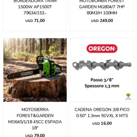
BORDEADORA TRAM
MOTOBOMBA FOREST
1500W AP1500T
GARDEN MG804/7 7HP
79634/153.-
80M3/H 100MM
71,00
249,00
USD
USD
MOTOSIERRA
CADENA OREGON 3/8 PICO
FOREST&GARDEN
0.50" 1.3mm 91VXL X MTS
MO645/1/18 45CC ESPADA
16,00
USD
18"
79,00
USD