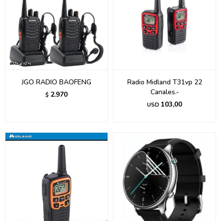
JGO RADIO BAOFENG
Radio Midland T31vp 22
Canales.-
2.970
$
103,00
USD