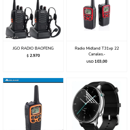
JGO RADIO BAOFENG
Radio Midland T31vp 22
Canales.-
2.970
$
103,00
USD