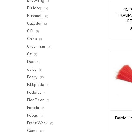
Browning
(4)
Bulldog
PIS
(14)
TRAUMA
Bushnell
(6)
GE
Cazador
(2)
U
CCI
(3)
China
(3)
Crosnman
(3)
Cz
(3)
Dac
(1)
daisy
(1)
Egery
(10)
F.Llipietta
(1)
Federal
(4)
Fier Deer
(2)
Fiocchi
(2)
Fobus
(5)
Dardo Um
Franz Wenk
(5)
Gamo
(22)