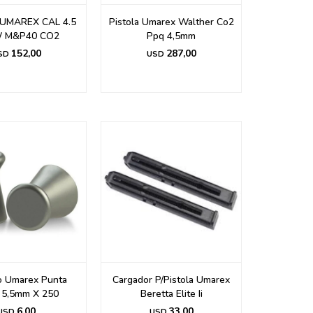
UMAREX CAL 4.5
Pistola Umarex Walther Co2
W M&P40 CO2
Ppq 4,5mm
152,00
287,00
SD
USD
 Umarex Punta
Cargador P/Pistola Umarex
 5,5mm X 250
Beretta Elite Ii
6,00
33,00
USD
USD