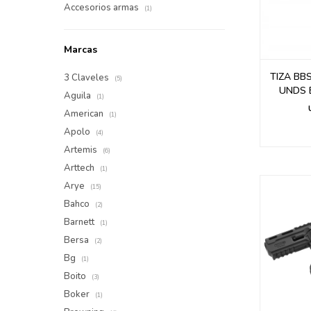
Accesorios armas
(1)
Marcas
TIZA BBS
3 Claveles
(5)
UNDS 
Aguila
(1)
American
(1)
Apolo
(4)
Artemis
(6)
Arttech
(1)
Arye
(15)
Bahco
(2)
Barnett
(1)
Bersa
(2)
Bg
(1)
Boito
(3)
Boker
(1)