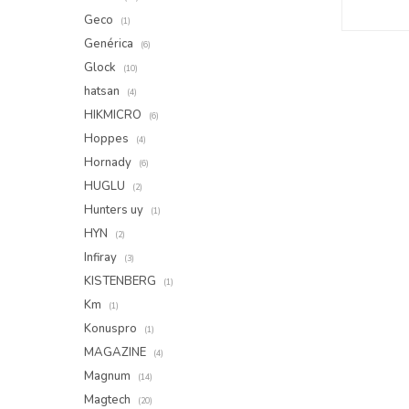
Geco
(1)
Genérica
(6)
Glock
(10)
hatsan
(4)
HIKMICRO
(6)
Hoppes
(4)
Hornady
(6)
HUGLU
(2)
Hunters uy
(1)
HYN
(2)
Infiray
(3)
KISTENBERG
(1)
Km
(1)
Konuspro
(1)
MAGAZINE
(4)
Magnum
(14)
Magtech
(20)