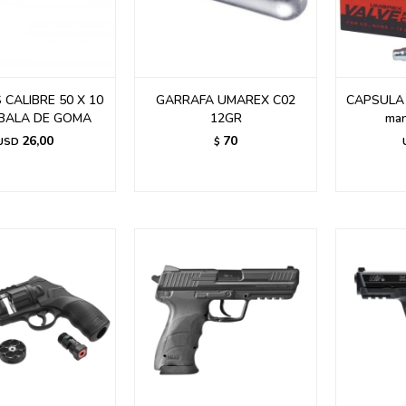
 CALIBRE 50 X 10
GARRAFA UMAREX C02
CAPSULA
BALA DE GOMA
12GR
man
26,00
70
USD
$