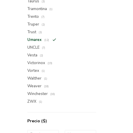
Taurus
(3)
Tramontina
(1)
Trento
(7)
Truper
(2)
Trust
(3)
Umarex
(12)
UNCLE
(7)
Vesta
(2)
Victorinox
(19)
Vortex
(1)
Walther
(1)
Weaver
(18)
Winchester
(16)
ZWX
(1)
Precio
($)