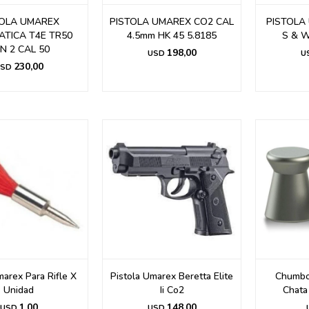
TOLA UMAREX
PISTOLA UMAREX CO2 CAL
PISTOLA 
TICA T4E TR50
4.5mm HK 45 5.8185
S & 
N 2 CAL 50
198,00
USD
U
230,00
SD
arex Para Rifle X
Pistola Umarex Beretta Elite
Chumbo
Unidad
Ii Co2
Chata
1,00
148,00
USD
USD