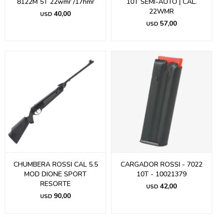
8122M 5T 22wmr /17hmr
10T SEMI-AUTO | CAL.
22WMR
40,00
USD
57,00
USD
CHUMBERA ROSSI CAL 5.5
CARGADOR ROSSI - 7022
MOD DIONE SPORT
10T - 10021379
RESORTE
42,00
USD
90,00
USD