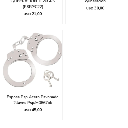
C/LIBERACION TL20GRS
c/liberacion
(PSP/EC22)
30,00
USD
21,00
USD
Esposa Psp Acero Pavonado
2llaves Psp/M0867bk
45,00
USD