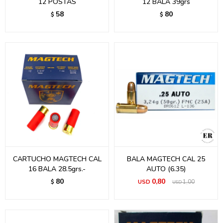
12 POSTAS
12 BALA 39grs
58
80
$
$
CARTUCHO MAGTECH CAL
BALA MAGTECH CAL 25
16 BALA 28.5grs.-
AUTO (6.35)
80
0,80
$
USD
1,00
USD