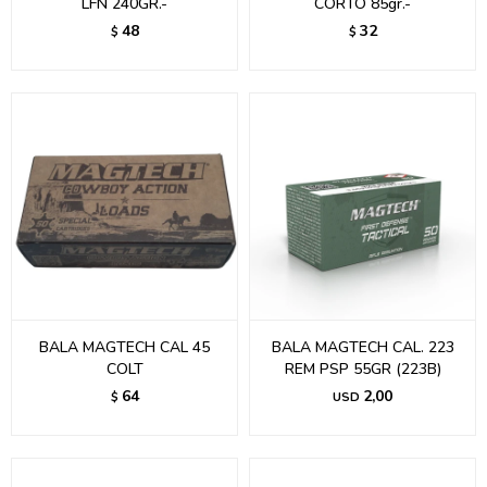
LFN 240GR.-
CORTO 85gr.-
48
32
$
$
BALA MAGTECH CAL 45
BALA MAGTECH CAL. 223
COLT
REM PSP 55GR (223B)
64
2,00
$
USD