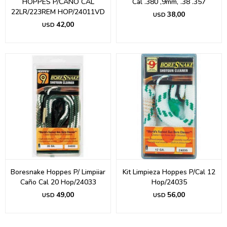
HOPPES P/CAÑO CAL
Cal .380 ,9mm, .38 .357
22LR/223REM HOP/24011VD
38,00
USD
42,00
USD
Boresnake Hoppes P/ Limpiiar
Kit Limpieza Hoppes P/Cal 12
Caño Cal 20 Hop/24033
Hop/24035
49,00
56,00
USD
USD