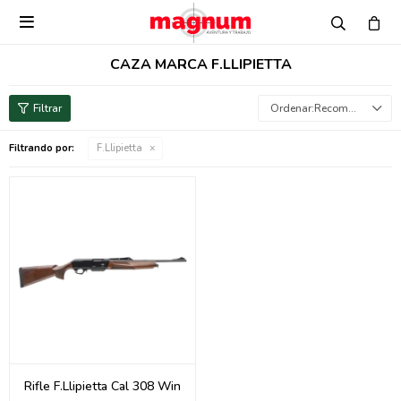

CAZA MARCA F.LLIPIETTA
Recomendados
Filtrando por:
F.Llipietta
Rifle F.Llipietta Cal 308 Win