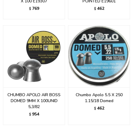
X 100 E19307
POINTED E19601
769
462
$
$
CHUMBO APOLO AIR BOSS
Chumbo Apolo 5.5 X 250
DOMED 9MM X 100UNID
1.15/18 Domed
5,3/82
462
$
954
$