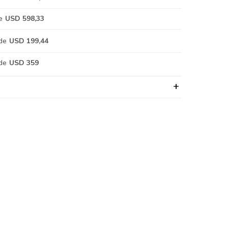
e
USD 598,33
de
USD 199,44
de
USD 359