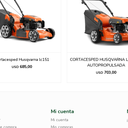
rtacesped Husqvarna lc151
CORTACESPED HUSQVARNA L
AUTOPROPULSADA
685,00
USD
703,00
USD
Mi cuenta
r
Mi cuenta
de compra
Mis compras