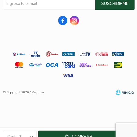
SUSCRIBIRME


© Copyright 2026 / Magnum
Fenicio
1
COMPRAR