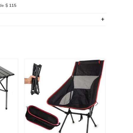
de
$ 115