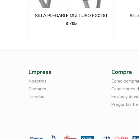
R CON
SILLA PLEGABLE MULTIUSO EG0261
SIL
-
705
$
Empresa
Compra
Nosotros
Como compra
Contacto
Condiciones 
Tiendas
Envíos y devo
Preguntas fr