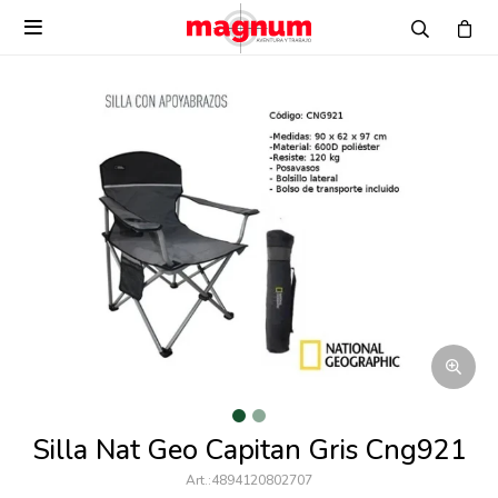

Silla Nat Geo Capitan Gris Cng921
4894120802707