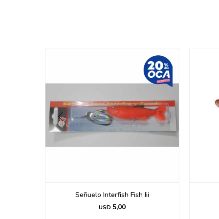
ish Ii
Señuelo Interfish Fish Iii
5,00
USD