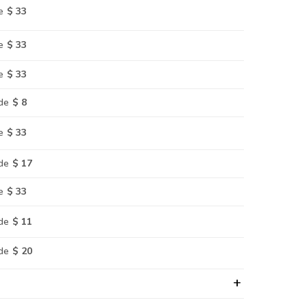
e
$ 33
e
$ 33
e
$ 33
de
$ 8
e
$ 33
de
$ 17
e
$ 33
de
$ 11
de
$ 20