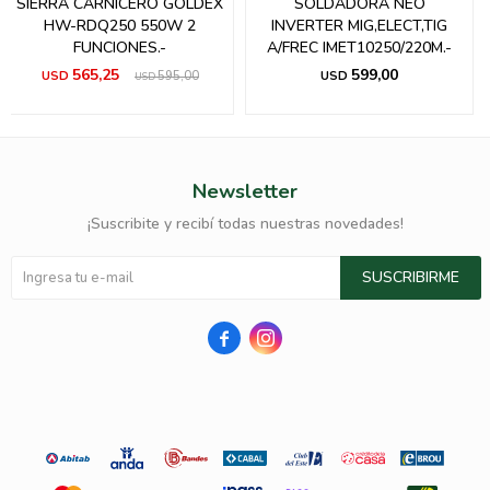
SIERRA CARNICERO GOLDEX
SOLDADORA NEO
HW-RDQ250 550W 2
INVERTER MIG,ELECT,TIG
FUNCIONES.-
A/FREC IMET10250/220M.-
565,25
599,00
USD
595,00
USD
USD
Newsletter
¡Suscribite y recibí todas nuestras novedades!
SUSCRIBIRME

